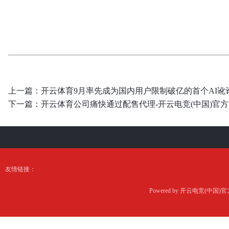
上一篇：
开云体育9月率先成为国内用户限制破亿的首个AI讹诈
下一篇：
开云体育公司痛快通过配售代理-开云电竞(中国)官方
友情链接：
Powered by
开云电竞(中国)官