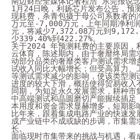
南边财经全媒体记者程浩 东莞报说
1月24日晚，利扬芯片发布公告，预测
现耗费，杀青包摄于母公司系数者的净利
万元至-7,000万元，上年同期净利润为
元，将减少7,372.08万元到9,17
少339.40%到422.27%。
关于2024 年预测耗费的主要原因
云体育，陈述期内，由于奢靡终局需
动部分品类的奢靡类客户测试需求增
试收入同比大幅增长；但受高算力、
等测试需求减少的影响，使该类型测
进度的较大下滑，概括使得贸易收入
同期，为知足永久发展需求，耕种市
中高端测试和晶圆磨切产能握续插足
本用度和资金需求显赫增多，短期影
比年来，跟着集成电路产业的快速发
成产业链中不成或缺的步调，市集需
长。
面临现时市集带来的挑战与机遇，看