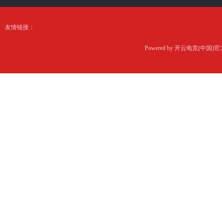
友情链接：
Powered by
开云电竞(中国)官