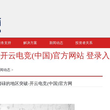
服务支持
解决方案
新闻动态
投资者关系
开云电竞(中国)官方网站 登录
闻动态
>
庸碌的地区突破-开云电竞(中国)官方网