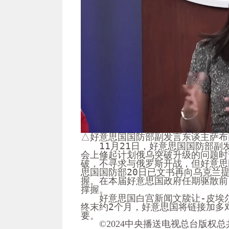
△好意思国国防部副发言东谈主萨布
11月21日，好意思国国防部副发
会上修起计划俄乌突破升级的问题时
破，不寻求与俄罗斯开战，但好意思
思国国防部20日已文书再向乌克兰提
握。在本届好意思国政府任期驱散前
撑握。
好意思国白宫新闻文牍让-皮埃尔
终末约2个月，好意思国将链接加多
要。
©2024中央播送电视总台版权总