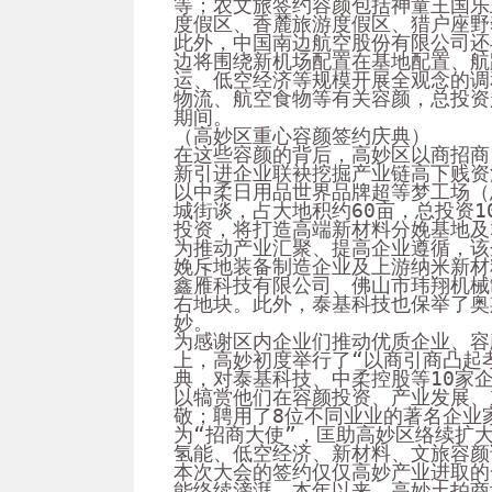
等；农文旅签约容颜包括神童王国乐
度假区、香麓旅游度假区、猎户座野
此外，中国南边航空股份有限公司还
边将围绕新机场配置在基地配置、航
运、低空经济等规模开展全观念的调
物流、航空食物等有关容颜，总投资
期间。
（高妙区重心容颜签约庆典）
在这些容颜的背后，高妙区以商招商
新引进企业联袂挖掘产业链高下贱资
以中柔日用品世界品牌超等梦工场（
城街谈，占大地积约60亩，总投资
投资，将打造高端新材料分娩基地及
为推动产业汇聚、提高企业遵循，该
娩斥地装备制造企业及上游纳米新材
鑫雁科技有限公司、佛山市玮翔机械
右地块。此外，泰基科技也保举了奥
妙。
为感谢区内企业们推动优质企业、容
上，高妙初度举行了“以商引商凸起
典，对泰基科技、中柔控股等10家
以犒赏他们在容颜投资、产业发展、
敬；聘用了8位不同业业的著名企业
为“招商大使”，匡助高妙区络续扩
氢能、低空经济、新材料、文旅容颜
本次大会的签约仅仅高妙产业进取的
能络续滂湃。本年以来，高妙土拍商