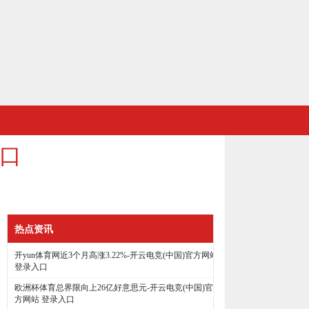
入口
热点资讯
开yun体育网近3个月高涨3.22%-开云电竞(中国)官方网站
登录入口
欧洲杯体育总界限向上26亿好意思元-开云电竞(中国)官
方网站 登录入口