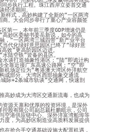
前期同步执行工程。珠江西岸立姿首交通
谈经济期间。
通新样式，高妙构建了全新的“一区两湾
招商。大会同步举行了重心产业容颜签
各区第一，本年前三季度GDP增速仍是
”高妙区委秘书姜岳新说，如今的高
融，“一区两湾三城四带”新产业平台
式当代化绿好意思园区已终了“绿好意
碳高效”更高阶园区迈进。
“水陆空铁”皆备的县区。
黄金水谈打造抽象性港区；“陆”即诡计构
步全靠近接广东高速公路网；“空”即
新机场定位为“粤港澳大湾区外洋航空
构成部分、大湾区西部抽象交通流
条城际+2条城市轨谈”交通网，快速剖
推高妙成为大湾区交通新流毒，也成为
的资源天禀和优厚的投资环境，是深外
洋控股有限公司副总裁杜鹏暗示，公司
与空港供应链中心、深外洋富湾船埠等
力度，为高妙区制造业高质料发展提供
也在抢合手交通基础设施大配置机遇，