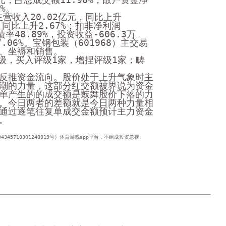
%。
营收入20.02亿元，同比上升
元，同比上升2.67%；扣非净利润
债率48.89%，投资收益-606.3万
.06%。宝钢包装（601968）主交易
、坐褥和销售。
级，买入评级1家，增捏评级1家；畴
反推资金流向。股价处于上升气象时主
潮的力量，这部分红交额被界说为资金
单产生的的成交额是鼓舞股价下落的力
。今日两者的差额就是今日两种力量相
通过逐笔往复单成交金额预计主力资金
。
45710301240019号）体育游戏app平台，不组成投资忽视。