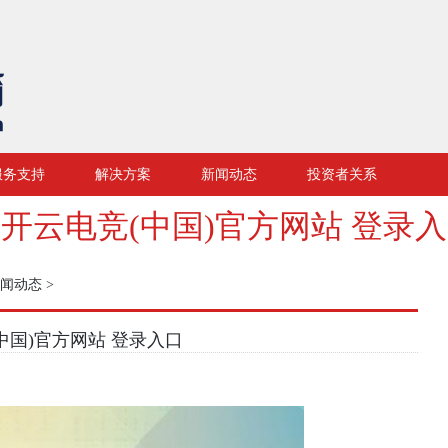
服务支持
解决方案
新闻动态
投资者关系
开云电竞(中国)官方网站 登录
闻动态
>
(中国)官方网站 登录入口