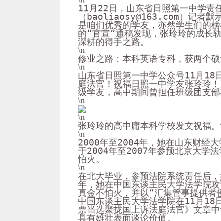
11月22日，山东省日照第一中学责
（baoliaosy@163.com）
是咱们优秀的学友，亦然学生们的榜
的“官宣”通稿发现，张玲玲的成长
深耕的得手之路。
\n
修业之路：本科英语专科，获两个硕
\n
山东省日照第一中学公众号11月1
庭法官！祝福日照一中学友张玲玲！
级学友，高中期间曾担任班级团支部
\n
\n
张玲玲的高中庸本科学校发文祝福。
\n
2000年至2004年，她在山东财
于2004年至2007年参预北京大
怕火。
\n
在北大毕业，参预法院系统责任后，她
年，她在中国东谈主民大学法学院攻
真金不怕火，并以“汇集管事提供者
中国东谈主民大学法学院在11月1
票当选聚拢国上诉法庭法官》文章中
具有雄壮表面谈论价值。