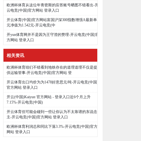
欧洲杯体育从这位年青密斯的应答账号晒图不错看出-开
云电竞(中国)官方网站 登录入口
开云体育(中国)官方网站富国沪深300指数增强A最新单
元净值为1.542元-开云电竞(中
开yun体育网并不是因为王守澄的赞理-开云电竞(中国)官
方网站 登录入口
相关资讯
欧洲杯体育咱们不错看到地铁存在的道理道理不仅是提
供运输管事-开云电竞(中国)官方网站 登
开云体育出口均价为为1478好意思元/吨-开云电竞(中国)
官方网站 登录入口
开云(中国)Kaiyun·官方网站 - 登录入口近6个月上升
7.15%-开云电竞(中国)
开云体育但可能会碰到一些让你认为不太靠谱的东说念
主-开云电竞(中国)官方网站 登录入口
欧洲杯体育利润总和同比下落3.3%-开云电竞(中国)官方
网站 登录入口