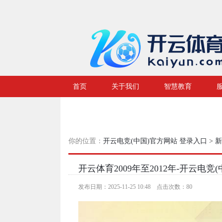
首页
关于我们
智慧教育
你的位置：
开云电竞(中国)官方网站 登录入口
>
新
开云体育2009年至2012年-开云电竞
发布日期：2025-11-25 10:48 点击次数：80