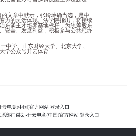
8日的文章中默示，张玲玲确当选，是中
着力的灵活体现。法学院指出，将接续
治东谈主才培养基地标杆，为统筹股东
、安全、发展利益，积极参与公共惩办
第一中学、山东财经大学、北京大学、
大学公众号开云体育
云电竞(中国)官方网站 登录入口
系部门谋划-开云电竞(中国)官方网站 登录入口