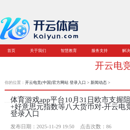
首页
关于我们
智慧教育
服务支持
解
开云电竞
你的位置：
开云电竞(中国)官方网站 登录入口
>
新闻动态
>
体育游戏app平台10月31日欧市支
+好意思元指数等八大货币对-开云电竞
登录入口
发布日期：2025-11-29 19:50 点击次数：86