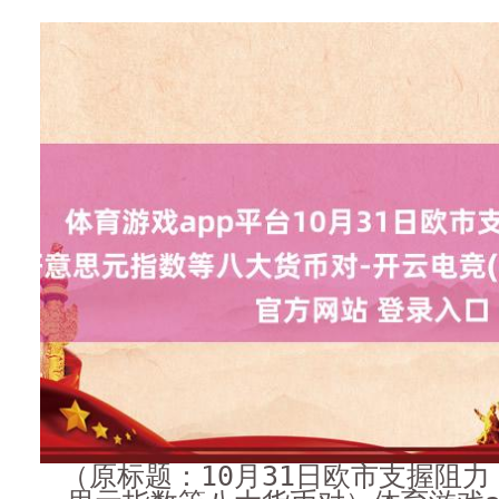
（原标题：10月31日欧市支握阻力