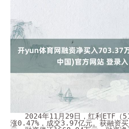
2024年11月29日，红利ETF（51
涨0.47%，成交3.97亿元。获融资买入