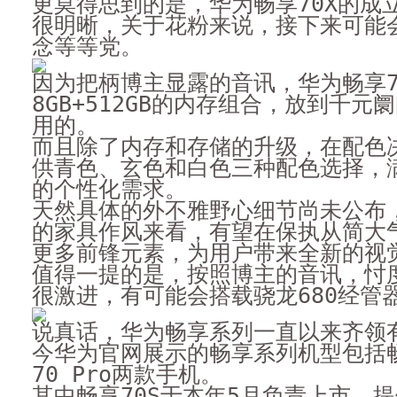
更莫得思到的是，华为畅享70X的成
很明晰，关于花粉来说，接下来可能
念等等党。
因为把柄博主显露的音讯，华为畅享7
8GB+512GB的内存组合，放到千元
用的。
而且除了内存和存储的升级，在配色
供青色、玄色和白色三种配色选择，
的个性化需求。
天然具体的外不雅野心细节尚未公布
的家具作风来看，有望在保执从简大
更多前锋元素，为用户带来全新的视
值得一提的是，按照博主的音讯，忖
很激进，有可能会搭载骁龙680经管
说真话，华为畅享系列一直以来齐领
今华为官网展示的畅享系列机型包括畅
70 Pro两款手机。
其中畅享70S于本年5月负责上市，提供