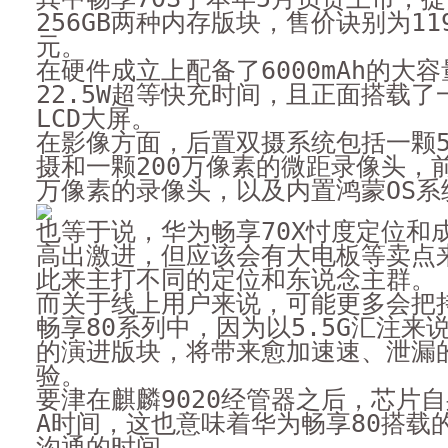
256GB两种内存版块，售价诀别为119
元。
在硬件成立上配备了6000mAh的大
22.5W超等快充时间，且正面搭载了一
LCD大屏。
在影像方面，后置双摄系统包括一颗5
摄和一颗200万像素的微距录像头，前
万像素的录像头，以及内置鸿蒙OS系
也等于说，华为畅享70X忖度定位和
高出激进，但应该会有大电板等卖点
此来主打不同的定位和东说念主群。
而关于线上用户来说，可能更多会把
畅享80系列中，因为以5.5G汇注来
的演进版块，将带来愈加速速、泄漏
验。
要津在麒麟9020经管器之后，芯片自
A时间，这也意味着华为畅享80搭载
沟通的时间。