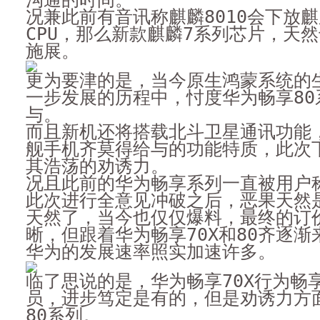
况兼此前有音讯称麒麟8010会下放麒
CPU，那么新款麒麟7系列芯片，天
施展。
更为要津的是，当今原生鸿蒙系统的
一步发展的历程中，忖度华为畅享80
与。
而且新机还将搭载北斗卫星通讯功能
舰手机齐莫得给与的功能特质，此次
其浩荡的劝诱力。
况且此前的华为畅享系列一直被用户称
此次进行全意见冲破之后，恶果天然
天然了，当今也仅仅爆料，最终的订
晰，但跟着华为畅享70X和80齐逐
华为的发展速率照实加速许多。
临了思说的是，华为畅享70X行为畅
员，进步笃定是有的，但是劝诱力方
80系列。