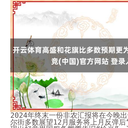
2024年终末一份非农汇报将在今晚
尔街多数展望12月服务将上月反弹后