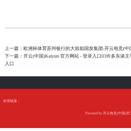
上一篇：
欧洲杯体育苏州银行的大鼓励国发集团-开云电竞(中国
下一篇：
开云(中国)Kaiyun·官方网站 - 登录入口03许多东
入口
友情链接：
Powered by
开云电竞(中国)官