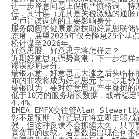
进一步降息问题上保抓严慎格调。特
任，其计谋（尤其是关税激勉的通胀
货币计谋调遣的主要影响身分。
服务阛阓的健康景象扶助好意思联储
态度，展望2025年仅会降息25个基
松计谋至2026年。
好意思股、好意思元将怎样走？
近期好意思元强势高潮，下一步怎样
谬误影响身分。
瑞银示意，好意思元大涨之后头临标
布的非农将成为好意思元下一步走势
瑞银以为，要对好意思元产生糜掷的
低于10万的服务增长数据，或者稳定
4.4%。
EMEA EMFX交往管Alan Stewa
彰不足预期，好意思元将立即走弱/
强，但这种反馈不会抓续太久，只可
阓货币的疲软。若是数据出现任何本