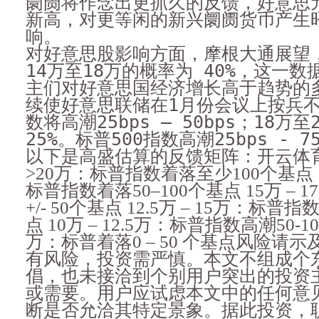
阛阓将作念出更抓久的反馈，好意思
新高，对更等闲的新兴阛阓货币产生
响。
对好意思股影响方面，摩根大通展望
14万至18万的概率为 40%，这一
主们对好意思国经济增长高于趋势的
续使好意思联储在1月份会议上按兵不
数将高潮25bps – 50bps；18万
25%。标普500指数高潮25bps - 7
以下是高盛估算的反馈矩阵：开云体
>20万：标普指数着落至少100个基点 1
标普指数着落50–100个基点 15万 – 
+/- 50个基点 12.5万 – 15万：标普
点 10万 – 12.5万：标普指数高潮50-1
万：标普着落0 – 50 个基点风险请示
有风险，投资需严慎。本文不组成个
倡，也未接洽到个别用户突出的投资
或需要。用户应试虑本文中的任何意
断是否允洽其特定景象。据此投资，