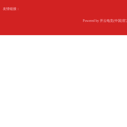
友情链接：
Powered by
开云电竞(中国)官