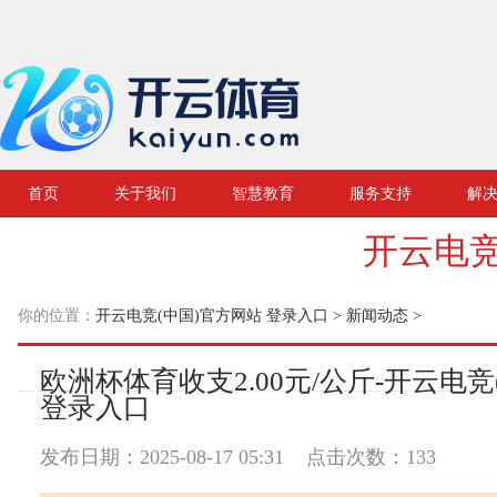
首页
关于我们
智慧教育
服务支持
解
开云电竞
你的位置：
开云电竞(中国)官方网站 登录入口
>
新闻动态
>
欧洲杯体育收支2.00元/公斤-开云电竞
登录入口
发布日期：2025-08-17 05:31 点击次数：133